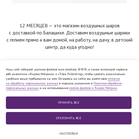
12 МЕСЯЦЕВ — это магазин воздушных шаров
с доставкой по Балашихе. Доставим воздушные шарики
с гелием прямо к вам домой, на работу, на дачу, в детский
центр, да куда угодно!
Наш сайт собирает данные файлов куки (cookies) 🍪🍪🍪, а также использует сервисы
веб-аналитики «Яндекс.Метрика» и «Tilda Publishing», чтобы сделать максимально
Политика обработки персональных
удобным ваше пребывание на нем. Оставаясь на сайте, вы даете свое
согласие
данных
на обработку персональных данных
в порядке, указанном в
Политике обработке
Согласие на обработку персональных
персональных данных
, и на использование
cookies-файлов и Яндекс.Метрики
данных
Cookie
Публичная
файлы
оферта
Юридическая информация
ПРИНЯТЬ ВСE
© 2010−2026,
ООО «12 МЕСЯЦЕВ»
ОТКЛОНИТЬ ВСЕ
НАСТРОЙКИ