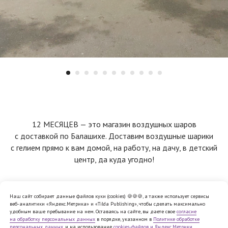
12 МЕСЯЦЕВ — это магазин воздушных шаров
с доставкой по Балашихе. Доставим воздушные шарики
с гелием прямо к вам домой, на работу, на дачу, в детский
центр, да куда угодно!
Наш сайт собирает данные файлов куки (cookies) 🍪🍪🍪, а также использует сервисы
веб-аналитики «Яндекс.Метрика» и «Tilda Publishing», чтобы сделать максимально
Политика обработки персональных
удобным ваше пребывание на нем. Оставаясь на сайте, вы даете свое
согласие
данных
на обработку персональных данных
в порядке, указанном в
Политике обработке
Согласие на обработку персональных
персональных данных
, и на использование
cookies-файлов и Яндекс.Метрики