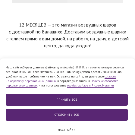
12 МЕСЯЦЕВ — это магазин воздушных шаров
с доставкой по Балашихе. Доставим воздушные шарики
с гелием прямо к вам домой, на работу, на дачу, в детский
центр, да куда угодно!
Наш сайт собирает данные файлов куки (cookies) 🍪🍪🍪, а также использует сервисы
веб-аналитики «Яндекс.Метрика» и «Tilda Publishing», чтобы сделать максимально
Политика обработки персональных
удобным ваше пребывание на нем. Оставаясь на сайте, вы даете свое
согласие
данных
на обработку персональных данных
в порядке, указанном в
Политике обработке
Согласие на обработку персональных
персональных данных
, и на использование
cookies-файлов и Яндекс.Метрики
данных
Cookie
Публичная
файлы
оферта
Юридическая информация
ПРИНЯТЬ ВСE
© 2010−2026,
ООО «12 МЕСЯЦЕВ»
ОТКЛОНИТЬ ВСЕ
НАСТРОЙКИ