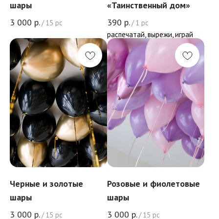
шары
«Таинственный дом»
3 000
р.
390
р.
/
15 pc
/
1 pc
распечатай, вырежи, играй
Черные и золотые
Розовые и фиолетовые
шары
шары
3 000
р.
3 000
р.
/
15 pc
/
15 pc