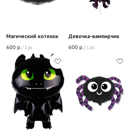
Магический котенок
Девочка-вампирчик
600
р.
600
р.
/
1 pc
/
1 pc