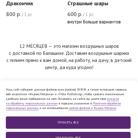
Дракончик
Страшные шары
800
р.
600
р.
/
1 pc
/
1 pc
внутри больше вариантов
12 МЕСЯЦЕВ — это магазин воздушных шаров
с доставкой по Балашихе. Доставим воздушные шарики
с гелием прямо к вам домой, на работу, на дачу, в детский
центр, да куда угодно!
Наш сайт собирает данные файлов куки (cookies) 🍪🍪🍪, а также использует сервисы
веб-аналитики «Яндекс.Метрика» и «Tilda Publishing», чтобы сделать максимально
Политика обработки персональных
удобным ваше пребывание на нем. Оставаясь на сайте, вы даете свое
согласие
данных
на обработку персональных данных
в порядке, указанном в
Политике обработке
Согласие на обработку персональных
персональных данных
, и на использование
cookies-файлов и Яндекс.Метрики
данных
Cookie
Публичная
файлы
оферта
Юридическая информация
ПРИНЯТЬ ВСE
© 2010−2026,
ООО «12 МЕСЯЦЕВ»
ОТКЛОНИТЬ ВСЕ