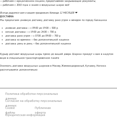
— работаем с юридическими лицами, предоставляем закрывающие документы;
— работаем с 2010 года и знаем о воздушных шарах всё!
Всегда радуемся вам и вашим праздникам. Команда 12 МЕСЯЦЕВ ❤
ДОСТАВКА
Мы предлагаем дневную доставку, доставку рано утром и вечером по городу Балашиха
дневная доставка — с 09.00 до 19.00 — 500 р.
ночная доставка — с 19.00 до 24.00 — 700 р.
доставка рано утром — с 07.00 до 09.00 — 700 р.
доставка ко времени — без дополнительной наценки
доставка день-в-день — без дополнительной наценки
Курьер доставит воздушные шары прямо до вашей двери. Шарики приедут к вам в надутом
виде в специальном транспортировочном пакете
Стоимость доставки воздушных шариков в Москву, Железнодорожный, Купавну, Ногинск
рассчитывается дополнительно
Политика обработки персональных
данных
Согласие на обработку персональных
данных
Cookie
Публичная
файлы
оферта
Юридическая информация