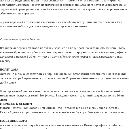
Латексные воздушные шары имеют сертификат Intertek Tickmark, который гарантирует их
безопасность. Изготавливаются из экологически безопасного 100%-ного натурального латекса. В
окружающей среде разлагаются на безопасные компоненты примерно с той же скоростью, как и
обычные листья деревьев
— разнообразный ассортимент качественных европейских воздушных шаров с гелием и без
— вы можете выбрать доставку воздушных шаров или самовывоз
Страна производства — Бельгия
Все шарики перед доставкой надуваем заранее, за пару часов до указанного времени, чтобы
исключить брак шара и убедиться, что шар не сдувает. Шар, у которого есть заводские дефекты,
сдувается в первые 5-10 минут после надутия. Только после проверки шара, передаем заказ
клиенту
ПОЛЕТ ШАРА
Латексные шарики обработаны изнутри специальным безопасным, экологически-нейтральным
составом, который продлевает срок полета шаров. В среднем латексные воздушные шары летают
до 3-х дней
Фольгированный шарик летает дольше латексного, так как материал шара более плотный и
медленнее пропускает гелий. Это физика. В среднем фольгированный шарик летает до 10-ти
дней
ВНИМАНИЕ К ДЕТАЛЯМ
Магазин воздушных шаров 12 МЕСЯЦЕВ — это не только шары, но и внимание к деталям.
Каждый день мы придумываем что-то новое, чтобы вам было удобно, красиво и празднично
ВОЗДУШНЫЕ ШАРЫ
— наши воздушные шары большие, красивые и качественные. Имеют сертификаты Intertek