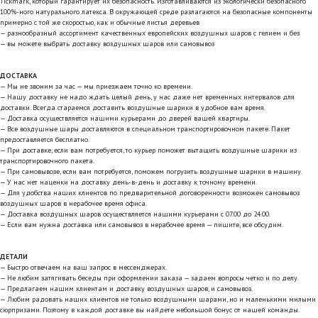
Tickmark, который гарантирует их безопасность. Изготавливаются из экологически безопасного
100%-ного натурального латекса. В окружающей среде разлагаются на безопасные компоненты
примерно с той же скоростью, как и обычные листья деревьев
— разнообразный ассортимент качественных европейских воздушных шаров с гелием и без
— вы можете выбрать доставку воздушных шаров или самовывоз
ДОСТАВКА
— Мы не звоним за час — мы приезжаем точно ко времени.
— Нашу доставку не надо ждать целый день, у нас даже нет временных интервалов для
доставки. Всегда стараемся доставить воздушные шарики в удобное вам время.
— Доставка осуществляется нашими курьерами до дверей вашей квартиры.
— Все воздушные шары доставляются в специальном транспортировочном пакете. Пакет
предоставляется бесплатно.
— При доставке, если вам потребуется, то курьер поможет вытащить воздушные шарики из
транспортировочного пакета.
— При самовывозе, если вам потребуется, поможем погрузить воздушные шарики в машину.
— У нас нет наценки на доставку день-в-день и доставку к точному времени.
— Для удобства наших клиентов по предварительной договоренности возможен самовывоз
воздушных шаров в нерабочее время офиса.
— Доставка воздушных шаров осуществляется нашими курьерами с 07.00 до 24.00.
— Если вам нужна доставка или самовывоз в нерабочее время — пишите, все обсудим.
ДЕТАЛИ
— Быстро отвечаем на ваш запрос в мессенджерах.
— Не любим затягивать беседы при оформлении заказа — задаем вопросы четко и по делу.
— Предлагаем нашим клиентам и доставку воздушных шаров, и самовывоз.
— Любим радовать наших клиентов не только воздушными шарами, но и маленькими милыми
сюрпризами. Поэтому в каждой доставке вы найдете небольшой бонус от нашей команды.