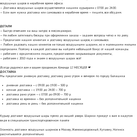
воздушных шаров в нерабочее время офиса.
— Доставка воздушных шаров осуществляется нашими курьерами с 07.00 до 24.00.
— Если вам нужна доставка или самовывоз в нерабочее время — пишите, все обсудим.
ДЕТАЛИ
— Быстро отвечаем на ваш запрос в мессенджерах.
— Не любим затягивать беседы при оформлении заказа — задаем вопросы четко и по делу.
— Предлагаем нашим клиентам и доставку воздушных шаров, и самовывоз.
— Любим радовать наших клиентов не только воздушными шарами, но и маленькими милыми
сюрпризами. Поэтому в каждой доставке вы найдете небольшой бонус от нашей команды.
— работаем с юридическими лицами, предоставляем закрывающие документы;
— работаем с 2010 года и знаем о воздушных шарах всё!
Всегда радуемся вам и вашим праздникам. Команда 12 МЕСЯЦЕВ ❤
ДОСТАВКА
Мы предлагаем дневную доставку, доставку рано утром и вечером по городу Балашиха
дневная доставка — с 09.00 до 19.00 — 500 р.
ночная доставка — с 19.00 до 24.00 — 700 р.
доставка рано утром — с 07.00 до 09.00 — 700 р.
доставка ко времени — без дополнительной наценки
доставка день-в-день — без дополнительной наценки
Курьер доставит воздушные шары прямо до вашей двери. Шарики приедут к вам в надутом
виде в специальном транспортировочном пакете
Стоимость доставки воздушных шариков в Москву, Железнодорожный, Купавну, Ногинск
рассчитывается дополнительно