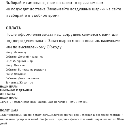
Выбирайте самовывоз, если по каким-то причинам вам
не подходит доставка. Заказывайте воздушные шарики на сайте
и забирайте в удобное время.
ОПЛАТА
После оформления заказа наш сотрудник свяжется с вами для
подтверждения заказа. Заказ шаров можно оплатить наличными
или по выставленному QR-коду
Кому: Мальчику
Событие: Детский праздник
Вид: Фигурный шар
Кому: Девочке
Событие: Выписка из роддома
Кому: Девушке
Событие: День рождения
Тематика: Животные
НАШИ ШАРЫ
ВНИМАНИЕ К ДЕТАЛЯМ
ДОСТАВКА
НАШИ ШАРЫ
Фигурный фольгированный шарик. Шар наполнен чистым гелием.
ПОЛЕТ ШАРА
Фольгированный шарик летает дольше латексного, так как материал шара более плотный и
медленнее пропускает гелий. Это физика. В среднем фольгированный шарик летает до 10-ти
дней