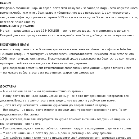
ВАЖНО
Все фольгированные шарики перед доставкой надуваем заранее, за пару часов до указанного
времени, чтобы исключить брак шара и убедиться, что шар не сдувает. Шар, у которого есть
заводские дефекты, сдувается в первые 5-10 минут после надутия. Только после проверки шара,
передаем заказ клиенту
ВНИМАНИЕ К ДЕТАЛЯМ
Магазин воздушных шаров 12 МЕСЯЦЕВ — это не только шары, но и внимание к деталям.
Каждый день мы придумываем что-то новое, чтобы вам было удобно, красиво и празднично
ВОЗДУШНЫЕ ШАРЫ
— наши воздушные шары большие, красивые и качественные. Имеют сертификаты Intertek
Tickmark, который гарантирует их безопасность. Изготавливаются из экологически безопасного
100%-ного натурального латекса. В окружающей среде разлагаются на безопасные компоненты
примерно с той же скоростью, как и обычные листья деревьев
— разнообразный ассортимент качественных европейских воздушных шаров с гелием и без
— вы можете выбрать доставку воздушных шаров или самовывоз
ДОСТАВКА
— Мы не звоним за час — мы приезжаем точно ко времени.
— Нашу доставку не надо ждать целый день, у нас даже нет временных интервалов для
доставки. Всегда стараемся доставить воздушные шарики в удобное вам время.
— Доставка осуществляется нашими курьерами до дверей вашей квартиры.
— Все воздушные шары доставляются в специальном транспортировочном пакете. Пакет
предоставляется бесплатно.
— При доставке, если вам потребуется, то курьер поможет вытащить воздушные шарики из
транспортировочного пакета.
— При самовывозе, если вам потребуется, поможем погрузить воздушные шарики в машину.
— У нас нет наценки на доставку день-в-день и доставку к точному времени.
— Для удобства наших клиентов по предварительной договоренности возможен самовывоз