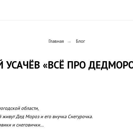
Главная
Блог
→
 УСАЧЁВ «ВСЁ ПРО ДЕДМОР
логодской области,
 живут Дед Мороз и его внучка Снегурочка.
овики и снеговички…