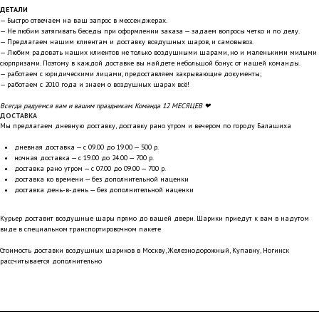
ДЕТАЛИ
— Быстро отвечаем на ваш запрос в мессенджерах.
— Не любим затягивать беседы при оформлении заказа — задаем вопросы четко и по делу.
— Предлагаем нашим клиентам и доставку воздушных шаров, и самовывоз.
— Любим радовать наших клиентов не только воздушными шарами, но и маленькими милыми
сюрпризами. Поэтому в каждой доставке вы найдете небольшой бонус от нашей команды.
— работаем с юридическими лицами, предоставляем закрывающие документы;
— работаем с 2010 года и знаем о воздушных шарах всё!
Всегда радуемся вам и вашим праздникам. Команда 12 МЕСЯЦЕВ ❤
ДОСТАВКА
Мы предлагаем дневную доставку, доставку рано утром и вечером по городу Балашиха
дневная доставка — с 09.00 до 19.00 — 500 р.
ночная доставка — с 19.00 до 24.00 — 700 р.
доставка рано утром — с 07.00 до 09.00 — 700 р.
доставка ко времени — без дополнительной наценки
доставка день-в-день — без дополнительной наценки
Курьер доставит воздушные шары прямо до вашей двери. Шарики приедут к вам в надутом
виде в специальном транспортировочном пакете
Стоимость доставки воздушных шариков в Москву, Железнодорожный, Купавну, Ногинск
рассчитывается дополнительно