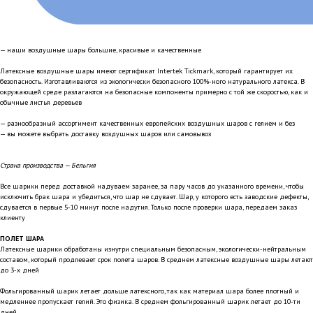
— наши воздушные шары большие, красивые и качественные
Латексные воздушные шары имеют сертификат Intertek Tickmark, который гарантирует их
безопасность. Изготавливаются из экологически безопасного 100%-ного натурального латекса. В
окружающей среде разлагаются на безопасные компоненты примерно с той же скоростью, как и
обычные листья деревьев
— разнообразный ассортимент качественных европейских воздушных шаров с гелием и без
— вы можете выбрать доставку воздушных шаров или самовывоз
Страна производства — Бельгия
Все шарики перед доставкой надуваем заранее, за пару часов до указанного времени, чтобы
исключить брак шара и убедиться, что шар не сдувает. Шар, у которого есть заводские дефекты,
сдувается в первые 5-10 минут после надутия. Только после проверки шара, передаем заказ
клиенту
ПОЛЕТ ШАРА
Латексные шарики обработаны изнутри специальным безопасным, экологически-нейтральным
составом, который продлевает срок полета шаров. В среднем латексные воздушные шары летают
до 3-х дней
Фольгированный шарик летает дольше латексного, так как материал шара более плотный и
медленнее пропускает гелий. Это физика. В среднем фольгированный шарик летает до 10-ти
дней