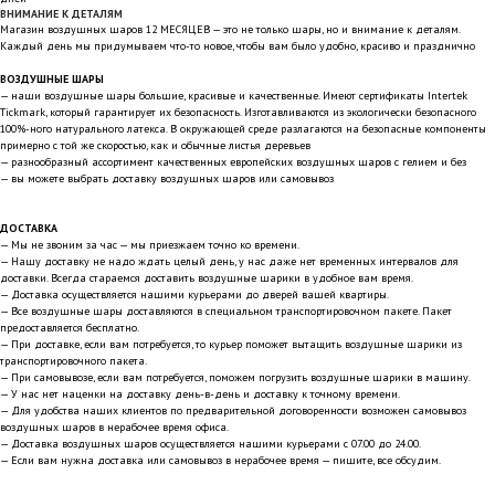
ВНИМАНИЕ К ДЕТАЛЯМ
Магазин воздушных шаров 12 МЕСЯЦЕВ — это не только шары, но и внимание к деталям.
Каждый день мы придумываем что-то новое, чтобы вам было удобно, красиво и празднично
ВОЗДУШНЫЕ ШАРЫ
— наши воздушные шары большие, красивые и качественные. Имеют сертификаты Intertek
Tickmark, который гарантирует их безопасность. Изготавливаются из экологически безопасного
100%-ного натурального латекса. В окружающей среде разлагаются на безопасные компоненты
примерно с той же скоростью, как и обычные листья деревьев
— разнообразный ассортимент качественных европейских воздушных шаров с гелием и без
— вы можете выбрать доставку воздушных шаров или самовывоз
ДОСТАВКА
— Мы не звоним за час — мы приезжаем точно ко времени.
— Нашу доставку не надо ждать целый день, у нас даже нет временных интервалов для
доставки. Всегда стараемся доставить воздушные шарики в удобное вам время.
— Доставка осуществляется нашими курьерами до дверей вашей квартиры.
— Все воздушные шары доставляются в специальном транспортировочном пакете. Пакет
предоставляется бесплатно.
— При доставке, если вам потребуется, то курьер поможет вытащить воздушные шарики из
транспортировочного пакета.
— При самовывозе, если вам потребуется, поможем погрузить воздушные шарики в машину.
— У нас нет наценки на доставку день-в-день и доставку к точному времени.
— Для удобства наших клиентов по предварительной договоренности возможен самовывоз
воздушных шаров в нерабочее время офиса.
— Доставка воздушных шаров осуществляется нашими курьерами с 07.00 до 24.00.
— Если вам нужна доставка или самовывоз в нерабочее время — пишите, все обсудим.