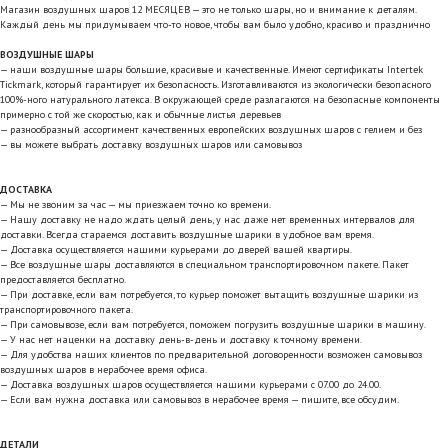
Магазин воздушных шаров 12 МЕСЯЦЕВ — это не только шары, но и внимание к деталям.
Каждый день мы придумываем что-то новое, чтобы вам было удобно, красиво и празднично
ВОЗДУШНЫЕ ШАРЫ
— наши воздушные шары большие, красивые и качественные. Имеют сертификаты Intertek
Tickmark, который гарантирует их безопасность. Изготавливаются из экологически безопасного
100%-ного натурального латекса. В окружающей среде разлагаются на безопасные компоненты
примерно с той же скоростью, как и обычные листья деревьев
— разнообразный ассортимент качественных европейских воздушных шаров с гелием и без
— вы можете выбрать доставку воздушных шаров или самовывоз
ДОСТАВКА
— Мы не звоним за час — мы приезжаем точно ко времени.
— Нашу доставку не надо ждать целый день, у нас даже нет временных интервалов для
доставки. Всегда стараемся доставить воздушные шарики в удобное вам время.
— Доставка осуществляется нашими курьерами до дверей вашей квартиры.
— Все воздушные шары доставляются в специальном транспортировочном пакете. Пакет
предоставляется бесплатно.
— При доставке, если вам потребуется, то курьер поможет вытащить воздушные шарики из
транспортировочного пакета.
— При самовывозе, если вам потребуется, поможем погрузить воздушные шарики в машину.
— У нас нет наценки на доставку день-в-день и доставку к точному времени.
— Для удобства наших клиентов по предварительной договоренности возможен самовывоз
воздушных шаров в нерабочее время офиса.
— Доставка воздушных шаров осуществляется нашими курьерами с 07.00 до 24.00.
— Если вам нужна доставка или самовывоз в нерабочее время — пишите, все обсудим.
ДЕТАЛИ