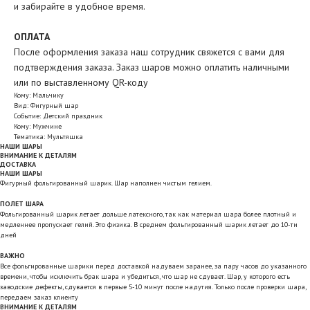
и забирайте в удобное время.
ОПЛАТА
После оформления заказа наш сотрудник свяжется с вами для
подтверждения заказа. Заказ шаров можно оплатить наличными
или по выставленному QR-коду
Кому: Мальчику
Вид: Фигурный шар
Событие: Детский праздник
Кому: Мужчине
Тематика: Мультяшка
НАШИ ШАРЫ
ВНИМАНИЕ К ДЕТАЛЯМ
ДОСТАВКА
НАШИ ШАРЫ
Фигурный фольгированный шарик. Шар наполнен чистым гелием.
ПОЛЕТ ШАРА
Фольгированный шарик летает дольше латексного, так как материал шара более плотный и
медленнее пропускает гелий. Это физика. В среднем фольгированный шарик летает до 10-ти
дней
ВАЖНО
Все фольгированные шарики перед доставкой надуваем заранее, за пару часов до указанного
времени, чтобы исключить брак шара и убедиться, что шар не сдувает. Шар, у которого есть
заводские дефекты, сдувается в первые 5-10 минут после надутия. Только после проверки шара,
передаем заказ клиенту
ВНИМАНИЕ К ДЕТАЛЯМ