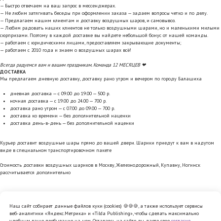
— Быстро отвечаем на ваш запрос в мессенджерах.
— Не любим затягивать беседы при оформлении заказа — задаем вопросы четко и по делу.
— Предлагаем нашим клиентам и доставку воздушных шаров, и самовывоз.
— Любим радовать наших клиентов не только воздушными шарами, но и маленькими милыми
сюрпризами. Поэтому в каждой доставке вы найдете небольшой бонус от нашей команды.
— работаем с юридическими лицами, предоставляем закрывающие документы;
— работаем с 2010 года и знаем о воздушных шарах всё!
Всегда радуемся вам и вашим праздникам. Команда 12 МЕСЯЦЕВ ❤
ДОСТАВКА
Мы предлагаем дневную доставку, доставку рано утром и вечером по городу Балашиха
дневная доставка — с 09.00 до 19.00 — 500 р.
ночная доставка — с 19.00 до 24.00 — 700 р.
доставка рано утром — с 07.00 до 09.00 — 700 р.
доставка ко времени — без дополнительной наценки
доставка день-в-день — без дополнительной наценки
Курьер доставит воздушные шары прямо до вашей двери. Шарики приедут к вам в надутом
виде в специальном транспортировочном пакете
Стоимость доставки воздушных шариков в Москву, Железнодорожный, Купавну, Ногинск
рассчитывается дополнительно
Наш сайт собирает данные файлов куки (cookies) 🍪🍪🍪, а также использует сервисы
веб-аналитики «Яндекс.Метрика» и «Tilda Publishing», чтобы сделать максимально
Политика обработки персональных
удобным ваше пребывание на нем. Оставаясь на сайте, вы даете свое
согласие