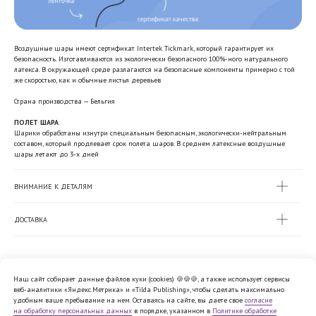
Воздушные шары имеют сертификат Intertek Tickmark, который гарантирует их
безопасность. Изготавливаются из экологически безопасного 100%-ного натурального
латекса. В окружающей среде разлагаются на безопасные компоненты примерно с той
же скоростью, как и обычные листья деревьев
Страна производства — Бельгия
ПОЛЕТ ШАРА
Шарики обработаны изнутри специальным безопасным, экологически-нейтральным
составом, который продлевает срок полета шаров. В среднем латексные воздушные
шары летают до 3-х дней
ВНИМАНИЕ К ДЕТАЛЯМ
ДОСТАВКА
Наш сайт собирает данные файлов куки (cookies) 🍪🍪🍪, а также использует сервисы
веб-аналитики «Яндекс.Метрика» и «Tilda Publishing», чтобы сделать максимально
Политика обработки персональных
удобным ваше пребывание на нем. Оставаясь на сайте, вы даете свое
согласие
данных
на обработку персональных данных
в порядке, указанном в
Политике обработке
Согласие на обработку персональных