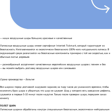
— наши воздушные шары большие, красивые и качественные
Латексные воздушные шары имеют сертификат Intertek Tickmark, который гарантирует их
безопасность. Изготавливаются из экологически безопасного 100%-ного натурального латекса. В
окружающей среде разлагаются на безопасные компоненты примерно с той же скоростью, как и
обычные листья деревьев
— разнообразный ассортимент качественных европейских воздушных шаров с гелием и без
— вы можете выбрать доставку воздушных шаров или самовывоз
Страна производства — Бельгия
Все шарики перед доставкой надуваем заранее, за пару часов до указанного времени, чтобы
исключить брак шара и убедиться, что шар не сдувает. Шар, у которого есть заводские дефекты,
сдувается в первые 5-10 минут после надутия. Только после проверки шара, передаем заказ
клиенту
ПОЛЕТ ШАРА
Латексные шарики обработаны изнутри специальным безопасным, экологически-нейтральным