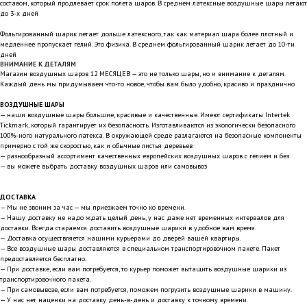
составом, который продлевает срок полета шаров. В среднем латексные воздушные шары летают
до 3-х дней
Фольгированный шарик летает дольше латексного, так как материал шара более плотный и
медленнее пропускает гелий. Это физика. В среднем фольгированный шарик летает до 10-ти
дней
ВНИМАНИЕ К ДЕТАЛЯМ
Магазин воздушных шаров 12 МЕСЯЦЕВ — это не только шары, но и внимание к деталям.
Каждый день мы придумываем что-то новое, чтобы вам было удобно, красиво и празднично
ВОЗДУШНЫЕ ШАРЫ
— наши воздушные шары большие, красивые и качественные. Имеют сертификаты Intertek
Tickmark, который гарантирует их безопасность. Изготавливаются из экологически безопасного
100%-ного натурального латекса. В окружающей среде разлагаются на безопасные компоненты
примерно с той же скоростью, как и обычные листья деревьев
— разнообразный ассортимент качественных европейских воздушных шаров с гелием и без
— вы можете выбрать доставку воздушных шаров или самовывоз
ДОСТАВКА
— Мы не звоним за час — мы приезжаем точно ко времени.
— Нашу доставку не надо ждать целый день, у нас даже нет временных интервалов для
доставки. Всегда стараемся доставить воздушные шарики в удобное вам время.
— Доставка осуществляется нашими курьерами до дверей вашей квартиры.
— Все воздушные шары доставляются в специальном транспортировочном пакете. Пакет
предоставляется бесплатно.
— При доставке, если вам потребуется, то курьер поможет вытащить воздушные шарики из
транспортировочного пакета.
— При самовывозе, если вам потребуется, поможем погрузить воздушные шарики в машину.
— У нас нет наценки на доставку день-в-день и доставку к точному времени.