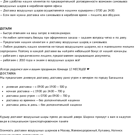
— Для удобства наших клиентов по предварительной договоренности возможен самовывоз
воздушных шаров в нерабочее время офиса.
— Доставка воздушных шаров осуществляется нашими курьерами с 07.00 до 24.00.
— Если вам нужна доставка или самовывоз в нерабочее время — пишите, все обсудим.
ДЕТАЛИ
— Быстро отвечаем на ваш запрос в мессенджерах.
— Не любим затягивать беседы при оформлении заказа — задаем вопросы четко и по делу.
— Предлагаем нашим клиентам и доставку воздушных шаров, и самовывоз.
— Любим радовать наших клиентов не только воздушными шарами, но и маленькими милыми
сюрпризами. Поэтому в каждой доставке вы найдете небольшой бонус от нашей команды.
— работаем с юридическими лицами, предоставляем закрывающие документы;
— работаем с 2010 года и знаем о воздушных шарах всё!
Всегда радуемся вам и вашим праздникам. Команда 12 МЕСЯЦЕВ ❤
ДОСТАВКА
Мы предлагаем дневную доставку, доставку рано утром и вечером по городу Балашиха
дневная доставка — с 09.00 до 19.00 — 500 р.
ночная доставка — с 19.00 до 24.00 — 700 р.
доставка рано утром — с 07.00 до 09.00 — 700 р.
доставка ко времени — без дополнительной наценки
доставка день-в-день — без дополнительной наценки
Курьер доставит воздушные шары прямо до вашей двери. Шарики приедут к вам в надутом
виде в специальном транспортировочном пакете
Стоимость доставки воздушных шариков в Москву, Железнодорожный, Купавну, Ногинск
рассчитывается дополнительно