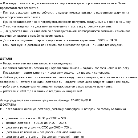
— Все воздушные шары доставляются в специальном транспортировочном пакете. Пакет
предоставляется бесплатно.
— При доставке, если вам потребуется, то курьер поможет вытащить воздушные шарики из
транспортировочного пакета.
— При самовывозе, если вам потребуется, поможем погрузить воздушные шарики в машину.
— У нас нет наценки на доставку день-в-день и доставку к точному времени.
— Для удобства наших клиентов по предварительной договоренности возможен самовывоз
воздушных шаров в нерабочее время офиса.
— Доставка воздушных шаров осуществляется нашими курьерами с 07.00 до 24.00.
— Если вам нужна доставка или самовывоз в нерабочее время — пишите, все обсудим.
ДЕТАЛИ
— Быстро отвечаем на ваш запрос в мессенджерах.
— Не любим затягивать беседы при оформлении заказа — задаем вопросы четко и по делу.
— Предлагаем нашим клиентам и доставку воздушных шаров, и самовывоз.
— Любим радовать наших клиентов не только воздушными шарами, но и маленькими милыми
сюрпризами. Поэтому в каждой доставке вы найдете небольшой бонус от нашей команды.
— работаем с юридическими лицами, предоставляем закрывающие документы;
— работаем с 2010 года и знаем о воздушных шарах всё!
Всегда радуемся вам и вашим праздникам. Команда 12 МЕСЯЦЕВ ❤
ДОСТАВКА
Мы предлагаем дневную доставку, доставку рано утром и вечером по городу Балашиха
дневная доставка — с 09.00 до 19.00 — 500 р.
ночная доставка — с 19.00 до 24.00 — 700 р.
доставка рано утром — с 07.00 до 09.00 — 700 р.
доставка ко времени — без дополнительной наценки
доставка день-в-день — без дополнительной наценки