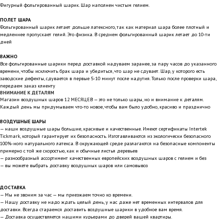
Фигурный фольгированный шарик. Шар наполнен чистым гелием.
ПОЛЕТ ШАРА
Фольгированный шарик летает дольше латексного, так как материал шара более плотный и
медленнее пропускает гелий. Это физика. В среднем фольгированный шарик летает до 10-ти
дней
ВАЖНО
Все фольгированные шарики перед доставкой надуваем заранее, за пару часов до указанного
времени, чтобы исключить брак шара и убедиться, что шар не сдувает. Шар, у которого есть
заводские дефекты, сдувается в первые 5-10 минут после надутия. Только после проверки шара,
передаем заказ клиенту
ВНИМАНИЕ К ДЕТАЛЯМ
Магазин воздушных шаров 12 МЕСЯЦЕВ — это не только шары, но и внимание к деталям.
Каждый день мы придумываем что-то новое, чтобы вам было удобно, красиво и празднично
ВОЗДУШНЫЕ ШАРЫ
— наши воздушные шары большие, красивые и качественные. Имеют сертификаты Intertek
Tickmark, который гарантирует их безопасность. Изготавливаются из экологически безопасного
100%-ного натурального латекса. В окружающей среде разлагаются на безопасные компоненты
примерно с той же скоростью, как и обычные листья деревьев
— разнообразный ассортимент качественных европейских воздушных шаров с гелием и без
— вы можете выбрать доставку воздушных шаров или самовывоз
ДОСТАВКА
— Мы не звоним за час — мы приезжаем точно ко времени.
— Нашу доставку не надо ждать целый день, у нас даже нет временных интервалов для
доставки. Всегда стараемся доставить воздушные шарики в удобное вам время.
— Доставка осуществляется нашими курьерами до дверей вашей квартиры.