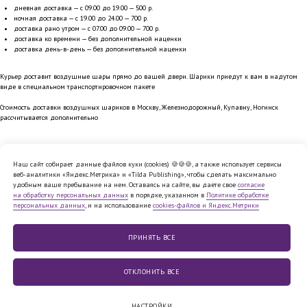
дневная доставка — с 09.00 до 19.00 — 500 р.
ночная доставка — с 19.00 до 24.00 — 700 р.
доставка рано утром — с 07.00 до 09.00 — 700 р.
доставка ко времени — без дополнительной наценки
доставка день-в-день — без дополнительной наценки
Курьер доставит воздушные шары прямо до вашей двери. Шарики приедут к вам в надутом
виде в специальном транспортировочном пакете
Стоимость доставки воздушных шариков в Москву, Железнодорожный, Купавну, Ногинск
рассчитывается дополнительно
Наш сайт собирает данные файлов куки (cookies) 🍪🍪🍪, а также использует сервисы
веб-аналитики «Яндекс.Метрика» и «Tilda Publishing», чтобы сделать максимально
Политика обработки персональных
удобным ваше пребывание на нем. Оставаясь на сайте, вы даете свое
согласие
данных
на обработку персональных данных
в порядке, указанном в
Политике обработке
Согласие на обработку персональных
персональных данных
, и на использование
cookies-файлов и Яндекс.Метрики
данных
Cookie
Публичная
файлы
оферта
Юридическая информация
ПРИНЯТЬ ВСE
© 2010−2026,
ООО «12 МЕСЯЦЕВ»
ОТКЛОНИТЬ ВСЕ
НАСТРОЙКИ