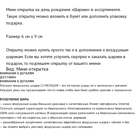
Мини-открытка на день рождения «Шарики» в ассортименте.
Такую открытку можно вложить в букет или дополнить упаковку
подарка.
Размер 6 см x 9 см
Открытку можно купить просто так и в дополнение к воздушным
шарикам. Если вы хотите устроить сюрприз и заказать шарики в
подарок, то подпишем открытку от вашего имени
Вид: Мини-открытка
ВНИМАНИЕ К ДЕТАЛЯМ
ДОСТАВКА
ВНИМАНИЕ К ДЕТАЛЯМ
Магазин воздушных шаров 12 МЕСЯЦЕВ — это не только шары, но и внимание к деталям.
Каждый день мы придумываем что-то новое, чтобы вам было удобно, красиво и празднично
ВОЗДУШНЫЕ ШАРЫ
— наши воздушные шары большие, красивые и качественные. Имеют сертификаты Intertek
Tickmark, который гарантирует их безопасность. Изготавливаются из экологически безопасного
100%-ного натурального латекса. В окружающей среде разлагаются на безопасные компоненты
примерно с той же скоростью, как и обычные листья деревьев
— разнообразный ассортимент качественных европейских воздушных шаров с гелием и без
— вы можете выбрать доставку воздушных шаров или самовывоз