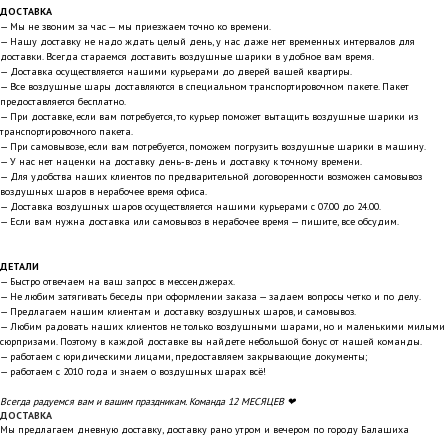
ДОСТАВКА
— Мы не звоним за час — мы приезжаем точно ко времени.
— Нашу доставку не надо ждать целый день, у нас даже нет временных интервалов для
доставки. Всегда стараемся доставить воздушные шарики в удобное вам время.
— Доставка осуществляется нашими курьерами до дверей вашей квартиры.
— Все воздушные шары доставляются в специальном транспортировочном пакете. Пакет
предоставляется бесплатно.
— При доставке, если вам потребуется, то курьер поможет вытащить воздушные шарики из
транспортировочного пакета.
— При самовывозе, если вам потребуется, поможем погрузить воздушные шарики в машину.
— У нас нет наценки на доставку день-в-день и доставку к точному времени.
— Для удобства наших клиентов по предварительной договоренности возможен самовывоз
воздушных шаров в нерабочее время офиса.
— Доставка воздушных шаров осуществляется нашими курьерами с 07.00 до 24.00.
— Если вам нужна доставка или самовывоз в нерабочее время — пишите, все обсудим.
ДЕТАЛИ
— Быстро отвечаем на ваш запрос в мессенджерах.
— Не любим затягивать беседы при оформлении заказа — задаем вопросы четко и по делу.
— Предлагаем нашим клиентам и доставку воздушных шаров, и самовывоз.
— Любим радовать наших клиентов не только воздушными шарами, но и маленькими милыми
сюрпризами. Поэтому в каждой доставке вы найдете небольшой бонус от нашей команды.
— работаем с юридическими лицами, предоставляем закрывающие документы;
— работаем с 2010 года и знаем о воздушных шарах всё!
Всегда радуемся вам и вашим праздникам. Команда 12 МЕСЯЦЕВ ❤
ДОСТАВКА
Мы предлагаем дневную доставку, доставку рано утром и вечером по городу Балашиха