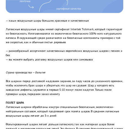
— наши воздушные шары большие, красивые и качественные
Латексные воздушные шары имеют сертификат Intertek Tickmark, который гарантирует
их безопасность. Изготавливаются из экологически безопасного 100%-ного натурального
латекса. В окружающей среде разлагаются на безопасные компоненты примерно с той
же скоростью, как и обычные листья деревьев
— разнообразный ассортимент качественных европейских воздушных шаров с гелием и
без
— вы можете выбрать доставку воздушных шаров или самовывоз
Страна производства — Бельгия
Все шарики перед доставкой надуваем заранее, за пару часов до указанного времени,
чтобы исключить брак шара и убедиться, что шар не сдувает. Шар, у которого есть
заводские дефекты, сдувается в первые 5-10 минут после надутия. Только после
проверки шара, передаем заказ клиенту
ПОЛЕТ ШАРА
Латексные шарики обработаны изнутри специальным безопасным, экологически-
нейтральным составом, который продлевает срок полета шаров. В среднем латексные
воздушные шары летают до 3-х дней
Фольгированный шарик летает дольше латексного, так как материал шара более
плотный и медленнее пропускает гелий. Это физика. В среднем фольгированный шарик