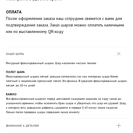
ОПЛАТА
После оформления заказа наш сотрудник свяжется с вами для
подтверждения заказа. Заказ шаров можно оплатить наличными
или по выставленному QR-коду
НАШИ ШАРЫ
Фигурный фольгированный шарик. Шар наполнен чистым гелием.
ПОЛЕТ ШАРА
Фольгированный шарик летает дольше латексного, так как материал шара более
плотный и медленнее пропускает гелий. Это физика. В среднем фольгированный шарик
летает до 10-ти дней
ВАЖНО
Все фольгированные шарики перед доставкой надуваем заранее, за пару часов до
указанного времени, чтобы исключить брак шара и убедиться, что шар не сдувает. Шар,
у которого есть заводские дефекты, сдувается в первые 5-10 минут после надутия.
Только после проверки шара, передаем заказ клиенту
ВНИМАНИЕ К ДЕТАЛЯМ