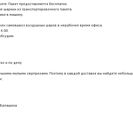
ете. Пакет предоставляется бесплатно.
ые шарики из транспортировочного пакета.
ики в машину.
жен самовывоз воздушных шаров в нерабочее время офиса.
4.00.
обсудим.
ко и по делу.
нькими милыми сюрпризами. Поэтому в каждой доставке вы найдете небольш
ы;
у Балашиха