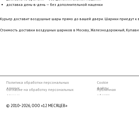
доставка день-в-день — без дополнительной наценки
Курьер доставит воздушные шары прямо до вашей двери. Шарики приедут к 
Стоимость доставки воздушных шариков в Москву, Железнодорожный, Купавн
Политика обработки персональных
Cookie
данных
файлы
Согласие на обработку персональных
Публичная
данных
оферта
© 2010−2026,
ООО «12 МЕСЯЦЕВ»