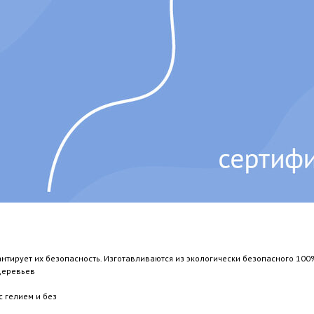
антирует их безопасность. Изготавливаются из экологически безопасного 100
 деревьев
 гелием и без