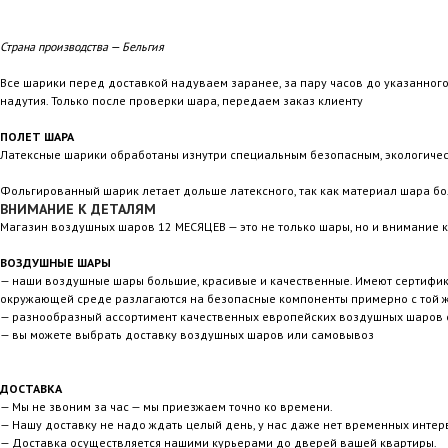
Страна производства — Бельгия
Все шарики перед доставкой надуваем заранее, за пару часов до указанного 
надутия. Только после проверки шара, передаем заказ клиенту
ПОЛЕТ ШАРА
Латексные шарики обработаны изнутри специальным безопасным, экологичес
Фольгированный шарик летает дольше латексного, так как материал шара бо
ВНИМАНИЕ К ДЕТАЛЯМ
Магазин воздушных шаров 12 МЕСЯЦЕВ — это не только шары, но и внимание к
ВОЗДУШНЫЕ ШАРЫ
— наши воздушные шары большие, красивые и качественные. Имеют сертификаты
окружающей среде разлагаются на безопасные компоненты примерно с той же
— разнообразный ассортимент качественных европейских воздушных шаров с
— вы можете выбрать доставку воздушных шаров или самовывоз
ДОСТАВКА
— Мы не звоним за час — мы приезжаем точно ко времени.
— Нашу доставку не надо ждать целый день, у нас даже нет временных интер
— Доставка осуществляется нашими курьерами до дверей вашей квартиры.