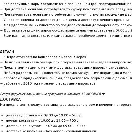
— Все воздушные шары доставляются в специальном транспортировочном пак
— При доставке, если вам потребуется, то курьер поможет вытащить воздушн
— При самовывозе, если вам потребуется, поможем погрузить воздушные шар
— У нас нет наценки на доставку день-в-день и доставку к точному времени.
— Для удобства наших клиентов по предварительной договоренности возмо
— Доставка воздушных шаров осуществляется нашими курьерами с 07.00 до 2
— Если вам нужна доставка или самовывоз в нерабочее время — пишите, все 
ДЕТАЛИ
— Быстро отвечаем на ваш запрос в мессенджерах.
— Не любим затягивать беседы при оформлении заказа — задаем вопросы чет
— Предлагаем нашим клиентам и доставку воздушных шаров, и самовывоз.
— Любим радовать наших клиентов не только воздушными шарами, но и мале
— работаем с юридическими лицами, предоставляем закрывающие документ
— работаем с 2010 года и знаем о воздушных шарах всё!
Всегда радуемся вам и вашим праздникам. Команда 12 МЕСЯЦЕВ ❤
ДОСТАВКА
Мы предлагаем дневную доставку, доставку рано утром и вечером по город
дневная доставка — с 09.00 до 19.00 — 500 р.
ночная доставка — с 19.00 до 24.00 — 700 р.
доставка рано утром — с 07.00 до 09.00 — 700 р.
доставка ко времени — без дополнительной наценки