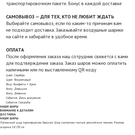
транспортировочном пакете. Бонус в каждой доставке
САМОВЫВОЗ — ДЛЯ ТЕХ, КТО НЕ ЛЮБИТ ЖДАТЬ
Выбирайте самовывоз, если по каким-то причинам вам
не подходит доставка. Заказывайте воздушные шарики
на сайте и забирайте в удобное время.
ОПЛАТА
После оформления заказа наш сотрудник свяжется с вами
для подтверждения заказа. Заказ шаров можно оплатить
наличными или по выставленному QR-коду
Цвет: Серебро
Цвет: Фиолетовый
Вид: Конфетти + Хром
Кому: Девушке
Кому: Девочке
Событие: День рождения
Событие: Свадьба
НАШИ ШАРЫ
ВНИМАНИЕ К ДЕТАЛЯМ
ДОСТАВКА
НАШИ ШАРЫ
Латексный шар производства Бельгия. Шар наполнен чистым российским гелием. Размер
шарика 14"/35 см