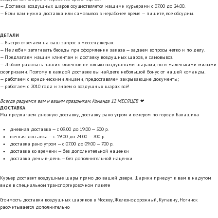
— Доставка воздушных шаров осуществляется нашими курьерами с 07.00 до 24.00.
— Если вам нужна доставка или самовывоз в нерабочее время — пишите, все обсудим.
ДЕТАЛИ
— Быстро отвечаем на ваш запрос в мессенджерах.
— Не любим затягивать беседы при оформлении заказа — задаем вопросы четко и по делу.
— Предлагаем нашим клиентам и доставку воздушных шаров, и самовывоз.
— Любим радовать наших клиентов не только воздушными шарами, но и маленькими милыми
сюрпризами. Поэтому в каждой доставке вы найдете небольшой бонус от нашей команды.
— работаем с юридическими лицами, предоставляем закрывающие документы;
— работаем с 2010 года и знаем о воздушных шарах всё!
Всегда радуемся вам и вашим праздникам. Команда 12 МЕСЯЦЕВ ❤
ДОСТАВКА
Мы предлагаем дневную доставку, доставку рано утром и вечером по городу Балашиха
дневная доставка — с 09.00 до 19.00 — 500 р.
ночная доставка — с 19.00 до 24.00 — 700 р.
доставка рано утром — с 07.00 до 09.00 — 700 р.
доставка ко времени — без дополнительной наценки
доставка день-в-день — без дополнительной наценки
Курьер доставит воздушные шары прямо до вашей двери. Шарики приедут к вам в надутом
виде в специальном транспортировочном пакете
Стоимость доставки воздушных шариков в Москву, Железнодорожный, Купавну, Ногинск
рассчитывается дополнительно