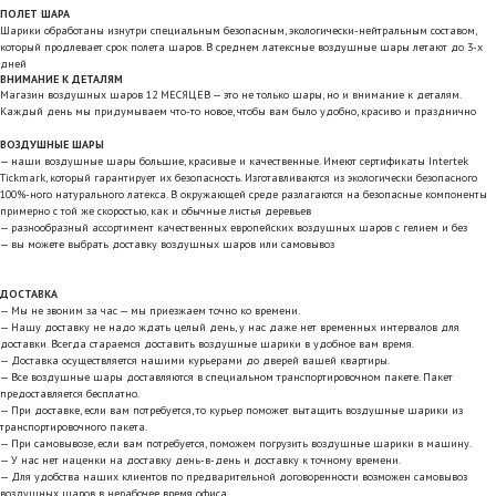
ПОЛЕТ ШАРА
Шарики обработаны изнутри специальным безопасным, экологически-нейтральным составом,
который продлевает срок полета шаров. В среднем латексные воздушные шары летают до 3-х
дней
ВНИМАНИЕ К ДЕТАЛЯМ
Магазин воздушных шаров 12 МЕСЯЦЕВ — это не только шары, но и внимание к деталям.
Каждый день мы придумываем что-то новое, чтобы вам было удобно, красиво и празднично
ВОЗДУШНЫЕ ШАРЫ
— наши воздушные шары большие, красивые и качественные. Имеют сертификаты Intertek
Tickmark, который гарантирует их безопасность. Изготавливаются из экологически безопасного
100%-ного натурального латекса. В окружающей среде разлагаются на безопасные компоненты
примерно с той же скоростью, как и обычные листья деревьев
— разнообразный ассортимент качественных европейских воздушных шаров с гелием и без
— вы можете выбрать доставку воздушных шаров или самовывоз
ДОСТАВКА
— Мы не звоним за час — мы приезжаем точно ко времени.
— Нашу доставку не надо ждать целый день, у нас даже нет временных интервалов для
доставки. Всегда стараемся доставить воздушные шарики в удобное вам время.
— Доставка осуществляется нашими курьерами до дверей вашей квартиры.
— Все воздушные шары доставляются в специальном транспортировочном пакете. Пакет
предоставляется бесплатно.
— При доставке, если вам потребуется, то курьер поможет вытащить воздушные шарики из
транспортировочного пакета.
— При самовывозе, если вам потребуется, поможем погрузить воздушные шарики в машину.
— У нас нет наценки на доставку день-в-день и доставку к точному времени.
— Для удобства наших клиентов по предварительной договоренности возможен самовывоз
воздушных шаров в нерабочее время офиса.