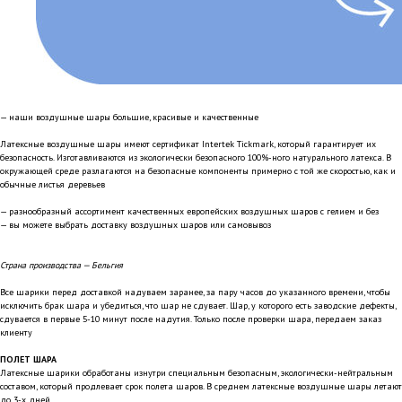
— наши воздушные шары большие, красивые и качественные
Латексные воздушные шары имеют сертификат Intertek Tickmark, который гарантирует их
безопасность. Изготавливаются из экологически безопасного 100%-ного натурального латекса. В
окружающей среде разлагаются на безопасные компоненты примерно с той же скоростью, как и
обычные листья деревьев
— разнообразный ассортимент качественных европейских воздушных шаров с гелием и без
— вы можете выбрать доставку воздушных шаров или самовывоз
Страна производства — Бельгия
Все шарики перед доставкой надуваем заранее, за пару часов до указанного времени, чтобы
исключить брак шара и убедиться, что шар не сдувает. Шар, у которого есть заводские дефекты,
сдувается в первые 5-10 минут после надутия. Только после проверки шара, передаем заказ
клиенту
ПОЛЕТ ШАРА
Латексные шарики обработаны изнутри специальным безопасным, экологически-нейтральным
составом, который продлевает срок полета шаров. В среднем латексные воздушные шары летают
до 3-х дней