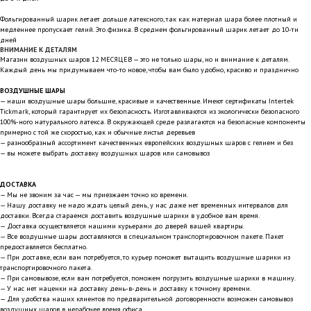
Фольгированный шарик летает дольше латексного, так как материал шара более плотный и
медленнее пропускает гелий. Это физика. В среднем фольгированный шарик летает до 10-ти
дней
ВНИМАНИЕ К ДЕТАЛЯМ
Магазин воздушных шаров 12 МЕСЯЦЕВ — это не только шары, но и внимание к деталям.
Каждый день мы придумываем что-то новое, чтобы вам было удобно, красиво и празднично
ВОЗДУШНЫЕ ШАРЫ
— наши воздушные шары большие, красивые и качественные. Имеют сертификаты Intertek
Tickmark, который гарантирует их безопасность. Изготавливаются из экологически безопасного
100%-ного натурального латекса. В окружающей среде разлагаются на безопасные компоненты
примерно с той же скоростью, как и обычные листья деревьев
— разнообразный ассортимент качественных европейских воздушных шаров с гелием и без
— вы можете выбрать доставку воздушных шаров или самовывоз
ДОСТАВКА
— Мы не звоним за час — мы приезжаем точно ко времени.
— Нашу доставку не надо ждать целый день, у нас даже нет временных интервалов для
доставки. Всегда стараемся доставить воздушные шарики в удобное вам время.
— Доставка осуществляется нашими курьерами до дверей вашей квартиры.
— Все воздушные шары доставляются в специальном транспортировочном пакете. Пакет
предоставляется бесплатно.
— При доставке, если вам потребуется, то курьер поможет вытащить воздушные шарики из
транспортировочного пакета.
— При самовывозе, если вам потребуется, поможем погрузить воздушные шарики в машину.
— У нас нет наценки на доставку день-в-день и доставку к точному времени.
— Для удобства наших клиентов по предварительной договоренности возможен самовывоз
воздушных шаров в нерабочее время офиса.