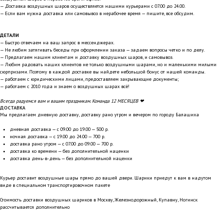
— Доставка воздушных шаров осуществляется нашими курьерами с 07.00 до 24.00.
— Если вам нужна доставка или самовывоз в нерабочее время — пишите, все обсудим.
ДЕТАЛИ
— Быстро отвечаем на ваш запрос в мессенджерах.
— Не любим затягивать беседы при оформлении заказа — задаем вопросы четко и по делу.
— Предлагаем нашим клиентам и доставку воздушных шаров, и самовывоз.
— Любим радовать наших клиентов не только воздушными шарами, но и маленькими милыми
сюрпризами. Поэтому в каждой доставке вы найдете небольшой бонус от нашей команды.
— работаем с юридическими лицами, предоставляем закрывающие документы;
— работаем с 2010 года и знаем о воздушных шарах всё!
Всегда радуемся вам и вашим праздникам. Команда 12 МЕСЯЦЕВ ❤
ДОСТАВКА
Мы предлагаем дневную доставку, доставку рано утром и вечером по городу Балашиха
дневная доставка — с 09.00 до 19.00 — 500 р.
ночная доставка — с 19.00 до 24.00 — 700 р.
доставка рано утром — с 07.00 до 09.00 — 700 р.
доставка ко времени — без дополнительной наценки
доставка день-в-день — без дополнительной наценки
Курьер доставит воздушные шары прямо до вашей двери. Шарики приедут к вам в надутом
виде в специальном транспортировочном пакете
Стоимость доставки воздушных шариков в Москву, Железнодорожный, Купавну, Ногинск
рассчитывается дополнительно