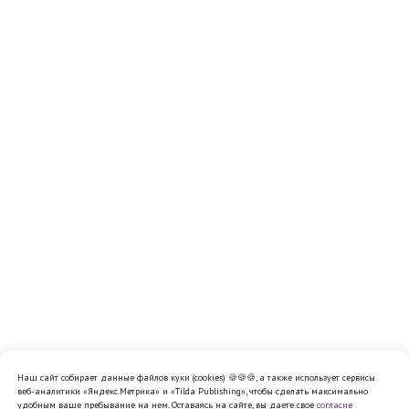
Наш сайт собирает данные файлов куки (cookies) 🍪🍪🍪, а также использует сервисы
веб-аналитики «Яндекс.Метрика» и «Tilda Publishing», чтобы сделать максимально
удобным ваше пребывание на нем. Оставаясь на сайте, вы даете свое
согласие