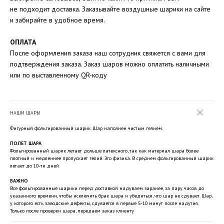
не подходит доставка. Заказывайте воздушные шарики на сайте
и забирайте в удобное время.
ОПЛАТА
После оформления заказа наш сотрудник свяжется с вами для
подтверждения заказа. Заказ шаров можно оплатить наличными
или по выставленному QR-коду
НАШИ ШАРЫ
Фигурный фольгированный шарик. Шар наполнен чистым гелием.
ПОЛЕТ ШАРА
Фольгированный шарик летает дольше латексного, так как материал шара более
плотный и медленнее пропускает гелий. Это физика. В среднем фольгированный шарик
летает до 10-ти дней
ВАЖНО
Все фольгированные шарики перед доставкой надуваем заранее, за пару часов до
указанного времени, чтобы исключить брак шара и убедиться, что шар не сдувает. Шар,
у которого есть заводские дефекты, сдувается в первые 5-10 минут после надутия.
Только после проверки шара, передаем заказ клиенту