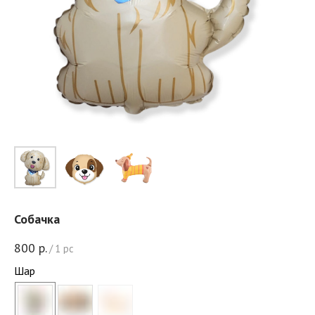
Собачка
800
р.
/
1 pc
Шар