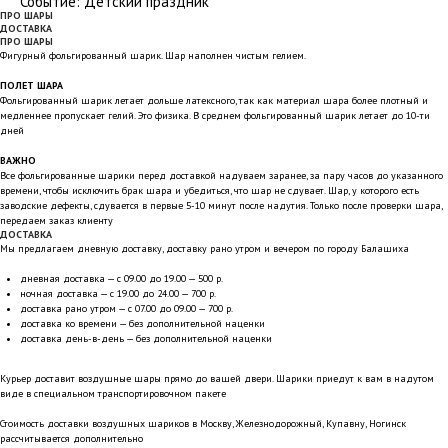
Событие: Детский праздник
ПРО ШАРЫ
ДОСТАВКА
ПРО ШАРЫ
Фигурный фольгированный шарик. Шар наполнен чистым гелием.
ПОЛЕТ ШАРА
Фольгированный шарик летает дольше латексного, так как материал шара более плотный и
медленнее пропускает гелий. Это физика. В среднем фольгированный шарик летает до 10-ти
дней
ВАЖНО
Все фольгированные шарики перед доставкой надуваем заранее, за пару часов до указанного
времени, чтобы исключить брак шара и убедиться, что шар не сдувает. Шар, у которого есть
заводские дефекты, сдувается в первые 5-10 минут после надутия. Только после проверки шара,
передаем заказ клиенту
ДОСТАВКА
Мы предлагаем дневную доставку, доставку рано утром и вечером по городу Балашиха
дневная доставка — с 09.00 до 19.00 — 500 р.
ночная доставка — с 19.00 до 24.00 — 700 р.
доставка рано утром — с 07.00 до 09.00 — 700 р.
доставка ко времени — без дополнительной наценки
доставка день-в-день — без дополнительной наценки
Курьер доставит воздушные шары прямо до вашей двери. Шарики приедут к вам в надутом
виде в специальном транспортировочном пакете
Стоимость доставки воздушных шариков в Москву, Железнодорожный, Купавну, Ногинск
рассчитывается дополнительно