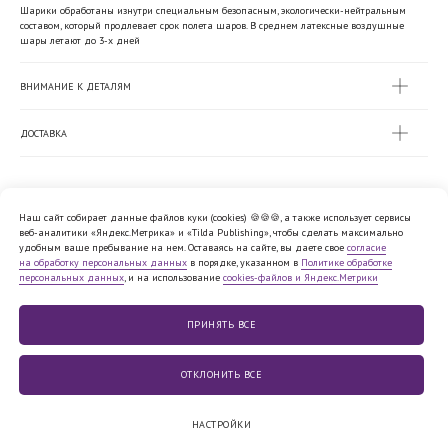
Шарики обработаны изнутри специальным безопасным, экологически-нейтральным
составом, который продлевает срок полета шаров. В среднем латексные воздушные
шары летают до 3-х дней
ВНИМАНИЕ К ДЕТАЛЯМ
ДОСТАВКА
Наш сайт собирает данные файлов куки (cookies) 🍪🍪🍪, а также использует сервисы
веб-аналитики «Яндекс.Метрика» и «Tilda Publishing», чтобы сделать максимально
Политика обработки персональных
удобным ваше пребывание на нем. Оставаясь на сайте, вы даете свое
согласие
данных
на обработку персональных данных
в порядке, указанном в
Политике обработке
Согласие на обработку персональных
персональных данных
, и на использование
cookies-файлов и Яндекс.Метрики
данных
Cookie
Публичная
файлы
оферта
Юридическая информация
ПРИНЯТЬ ВСE
© 2010−2026,
ООО «12 МЕСЯЦЕВ»
ОТКЛОНИТЬ ВСЕ
НАСТРОЙКИ