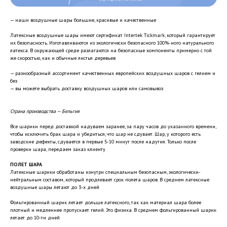
— наши воздушные шары большие, красивые и качественные
Латексные воздушные шары имеют сертификат Intertek Tickmark, который гарантирует
их безопасность. Изготавливаются из экологически безопасного 100%-ного натурального
латекса. В окружающей среде разлагаются на безопасные компоненты примерно с той
же скоростью, как и обычные листья деревьев
— разнообразный ассортимент качественных европейских воздушных шаров с гелием и
без
— вы можете выбрать доставку воздушных шаров или самовывоз
Страна производства — Бельгия
Все шарики перед доставкой надуваем заранее, за пару часов до указанного времени,
чтобы исключить брак шара и убедиться, что шар не сдувает. Шар, у которого есть
заводские дефекты, сдувается в первые 5-10 минут после надутия. Только после
проверки шара, передаем заказ клиенту
ПОЛЕТ ШАРА
Латексные шарики обработаны изнутри специальным безопасным, экологически-
нейтральным составом, который продлевает срок полета шаров. В среднем латексные
воздушные шары летают до 3-х дней
Фольгированный шарик летает дольше латексного, так как материал шара более
плотный и медленнее пропускает гелий. Это физика. В среднем фольгированный шарик
летает до 10-ти дней