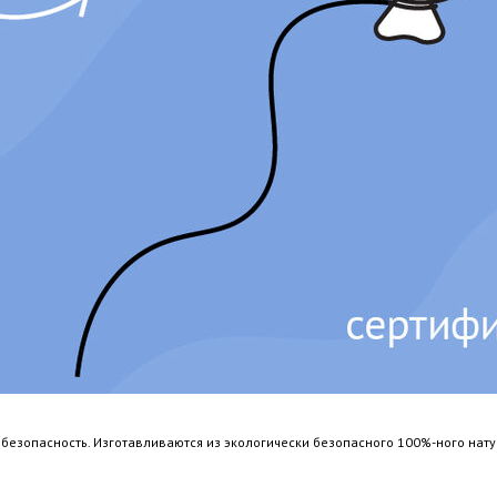
х безопасность. Изготавливаются из экологически безопасного 100%-ного на