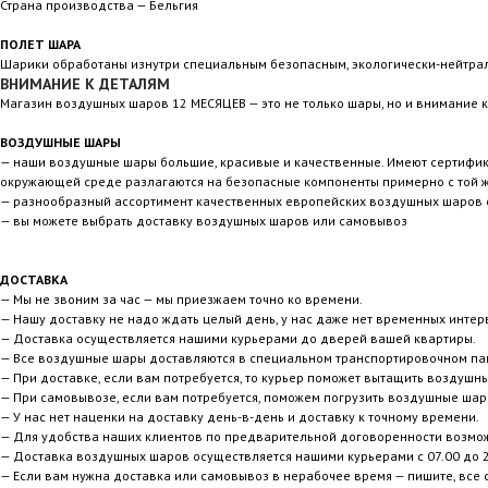
Страна производства — Бельгия
ПОЛЕТ ШАРА
Шарики обработаны изнутри специальным безопасным, экологически-нейтрал
ВНИМАНИЕ К ДЕТАЛЯМ
Магазин воздушных шаров 12 МЕСЯЦЕВ — это не только шары, но и внимание к
ВОЗДУШНЫЕ ШАРЫ
— наши воздушные шары большие, красивые и качественные. Имеют сертификаты
окружающей среде разлагаются на безопасные компоненты примерно с той же
— разнообразный ассортимент качественных европейских воздушных шаров с
— вы можете выбрать доставку воздушных шаров или самовывоз
ДОСТАВКА
— Мы не звоним за час — мы приезжаем точно ко времени.
— Нашу доставку не надо ждать целый день, у нас даже нет временных интер
— Доставка осуществляется нашими курьерами до дверей вашей квартиры.
— Все воздушные шары доставляются в специальном транспортировочном пак
— При доставке, если вам потребуется, то курьер поможет вытащить воздушн
— При самовывозе, если вам потребуется, поможем погрузить воздушные шар
— У нас нет наценки на доставку день-в-день и доставку к точному времени.
— Для удобства наших клиентов по предварительной договоренности возмо
— Доставка воздушных шаров осуществляется нашими курьерами с 07.00 до 2
— Если вам нужна доставка или самовывоз в нерабочее время — пишите, все 