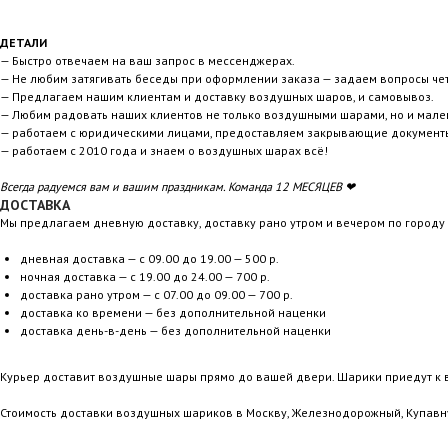
ДЕТАЛИ
— Быстро отвечаем на ваш запрос в мессенджерах.
— Не любим затягивать беседы при оформлении заказа — задаем вопросы чет
— Предлагаем нашим клиентам и доставку воздушных шаров, и самовывоз.
— Любим радовать наших клиентов не только воздушными шарами, но и мале
— работаем с юридическими лицами, предоставляем закрывающие документ
— работаем с 2010 года и знаем о воздушных шарах всё!
Всегда радуемся вам и вашим праздникам. Команда 12 МЕСЯЦЕВ ❤
ДОСТАВКА
Мы предлагаем дневную доставку, доставку рано утром и вечером по город
дневная доставка — с 09.00 до 19.00 — 500 р.
ночная доставка — с 19.00 до 24.00 — 700 р.
доставка рано утром — с 07.00 до 09.00 — 700 р.
доставка ко времени — без дополнительной наценки
доставка день-в-день — без дополнительной наценки
Курьер доставит воздушные шары прямо до вашей двери. Шарики приедут к 
Стоимость доставки воздушных шариков в Москву, Железнодорожный, Купавн