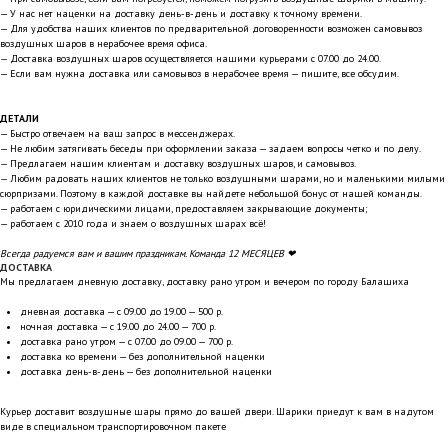
— У нас нет наценки на доставку день-в-день и доставку к точному времени.
— Для удобства наших клиентов по предварительной договоренности возможен самовывоз
воздушных шаров в нерабочее время офиса.
— Доставка воздушных шаров осуществляется нашими курьерами с 07.00 до 24.00.
— Если вам нужна доставка или самовывоз в нерабочее время — пишите, все обсудим.
ДЕТАЛИ
— Быстро отвечаем на ваш запрос в мессенджерах.
— Не любим затягивать беседы при оформлении заказа — задаем вопросы четко и по делу.
— Предлагаем нашим клиентам и доставку воздушных шаров, и самовывоз.
— Любим радовать наших клиентов не только воздушными шарами, но и маленькими милыми
сюрпризами. Поэтому в каждой доставке вы найдете небольшой бонус от нашей команды.
— работаем с юридическими лицами, предоставляем закрывающие документы;
— работаем с 2010 года и знаем о воздушных шарах всё!
Всегда радуемся вам и вашим праздникам. Команда 12 МЕСЯЦЕВ ❤
ДОСТАВКА
Мы предлагаем дневную доставку, доставку рано утром и вечером по городу Балашиха
дневная доставка — с 09.00 до 19.00 — 500 р.
ночная доставка — с 19.00 до 24.00 — 700 р.
доставка рано утром — с 07.00 до 09.00 — 700 р.
доставка ко времени — без дополнительной наценки
доставка день-в-день — без дополнительной наценки
Курьер доставит воздушные шары прямо до вашей двери. Шарики приедут к вам в надутом
виде в специальном транспортировочном пакете