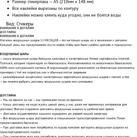
Размер стикерпака — А5 (210мм х 148 мм)
Все наклейки вырезаны по контуру
Наклейки можно клеить куда угодно, они не боятся воды
Вид: Стикеры
ВНИМАНИЕ К ДЕТАЛЯМ
ДОСТАВКА
ВНИМАНИЕ К ДЕТАЛЯМ
Магазин воздушных шаров 12 МЕСЯЦЕВ — это не только шары, но и внимание к деталям.
Каждый день мы придумываем что-то новое, чтобы вам было удобно, красиво и празднично
ВОЗДУШНЫЕ ШАРЫ
— наши воздушные шары большие, красивые и качественные. Имеют сертификаты Intertek
Tickmark, который гарантирует их безопасность. Изготавливаются из экологически безопасного
100%-ного натурального латекса. В окружающей среде разлагаются на безопасные компоненты
примерно с той же скоростью, как и обычные листья деревьев
— разнообразный ассортимент качественных европейских воздушных шаров с гелием и без
— вы можете выбрать доставку воздушных шаров или самовывоз
ДОСТАВКА
— Мы не звоним за час — мы приезжаем точно ко времени.
— Нашу доставку не надо ждать целый день, у нас даже нет временных интервалов для
доставки. Всегда стараемся доставить воздушные шарики в удобное вам время.
— Доставка осуществляется нашими курьерами до дверей вашей квартиры.
— Все воздушные шары доставляются в специальном транспортировочном пакете. Пакет
предоставляется бесплатно.
— При доставке, если вам потребуется, то курьер поможет вытащить воздушные шарики из
транспортировочного пакета.
— При самовывозе, если вам потребуется, поможем погрузить воздушные шарики в машину.