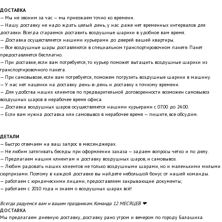
ДОСТАВКА
— Мы не звоним за час — мы приезжаем точно ко времени.
— Нашу доставку не надо ждать целый день, у нас даже нет временных интервалов для
доставки. Всегда стараемся доставить воздушные шарики в удобное вам время.
— Доставка осуществляется нашими курьерами до дверей вашей квартиры.
— Все воздушные шары доставляются в специальном транспортировочном пакете. Пакет
предоставляется бесплатно.
— При доставке, если вам потребуется, то курьер поможет вытащить воздушные шарики из
транспортировочного пакета.
— При самовывозе, если вам потребуется, поможем погрузить воздушные шарики в машину.
— У нас нет наценки на доставку день-в-день и доставку к точному времени.
— Для удобства наших клиентов по предварительной договоренности возможен самовывоз
воздушных шаров в нерабочее время офиса.
— Доставка воздушных шаров осуществляется нашими курьерами с 07.00 до 24.00.
— Если вам нужна доставка или самовывоз в нерабочее время — пишите, все обсудим.
ДЕТАЛИ
— Быстро отвечаем на ваш запрос в мессенджерах.
— Не любим затягивать беседы при оформлении заказа — задаем вопросы четко и по делу.
— Предлагаем нашим клиентам и доставку воздушных шаров, и самовывоз.
— Любим радовать наших клиентов не только воздушными шарами, но и маленькими милыми
сюрпризами. Поэтому в каждой доставке вы найдете небольшой бонус от нашей команды.
— работаем с юридическими лицами, предоставляем закрывающие документы;
— работаем с 2010 года и знаем о воздушных шарах всё!
Всегда радуемся вам и вашим праздникам. Команда 12 МЕСЯЦЕВ ❤
ДОСТАВКА
Мы предлагаем дневную доставку, доставку рано утром и вечером по городу Балашиха