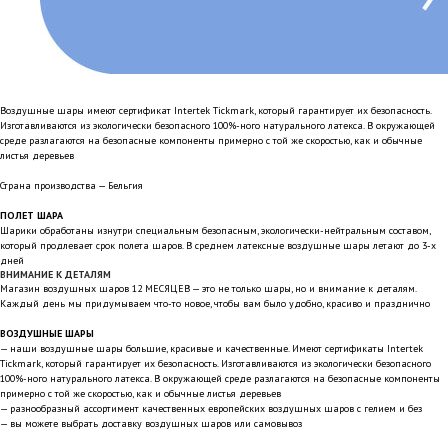
Воздушные шары имеют сертификат Intertek Tickmark, который гарантирует их безопасность.
Изготавливаются из экологически безопасного 100%-ного натурального латекса. В окружающей
среде разлагаются на безопасные компоненты примерно с той же скоростью, как и обычные
листья деревьев
Страна производства — Бельгия
ПОЛЕТ ШАРА
Шарики обработаны изнутри специальным безопасным, экологически-нейтральным составом,
который продлевает срок полета шаров. В среднем латексные воздушные шары летают до 3-х
дней
ВНИМАНИЕ К ДЕТАЛЯМ
Магазин воздушных шаров 12 МЕСЯЦЕВ — это не только шары, но и внимание к деталям.
Каждый день мы придумываем что-то новое, чтобы вам было удобно, красиво и празднично
ВОЗДУШНЫЕ ШАРЫ
— наши воздушные шары большие, красивые и качественные. Имеют сертификаты Intertek
Tickmark, который гарантирует их безопасность. Изготавливаются из экологически безопасного
100%-ного натурального латекса. В окружающей среде разлагаются на безопасные компоненты
примерно с той же скоростью, как и обычные листья деревьев
— разнообразный ассортимент качественных европейских воздушных шаров с гелием и без
— вы можете выбрать доставку воздушных шаров или самовывоз