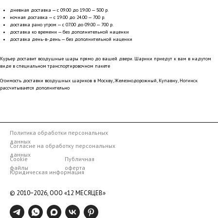
дневная доставка — с 09.00 до 19.00 — 500 р.
ночная доставка — с 19.00 до 24.00 — 700 р.
доставка рано утром — с 07.00 до 09.00 — 700 р.
доставка ко времени — без дополнительной наценки
доставка день-в-день — без дополнительной наценки
Курьер доставит воздушные шары прямо до вашей двери. Шарики приедут к вам в надутом
виде в специальном транспортировочном пакете
Стоимость доставки воздушных шариков в Москву, Железнодорожный, Купавну, Ногинск
рассчитывается дополнительно
Политика обработки персональных
данных
Согласие на обработку персональных
данных
Cookie
Публичная
файлы
оферта
Юридическая информация
© 2010−2026,
ООО «12 МЕСЯЦЕВ»