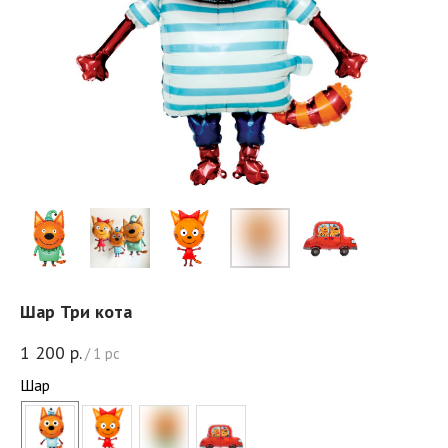
Шар Три кота
1 200
р.
/
1 pc
Шар