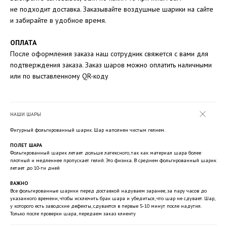
не подходит доставка. Заказывайте воздушные шарики на сайте
и забирайте в удобное время.
ОПЛАТА
После оформления заказа наш сотрудник свяжется с вами для
подтверждения заказа. Заказ шаров можно оплатить наличными
или по выставленному QR-коду
НАШИ ШАРЫ
Фигурный фольгированный шарик. Шар наполнен чистым гелием.
ПОЛЕТ ШАРА
Фольгированный шарик летает дольше латексного, так как материал шара более
плотный и медленнее пропускает гелий. Это физика. В среднем фольгированный шарик
летает до 10-ти дней
ВАЖНО
Все фольгированные шарики перед доставкой надуваем заранее, за пару часов до
указанного времени, чтобы исключить брак шара и убедиться, что шар не сдувает. Шар,
у которого есть заводские дефекты, сдувается в первые 5-10 минут после надутия.
Только после проверки шара, передаем заказ клиенту