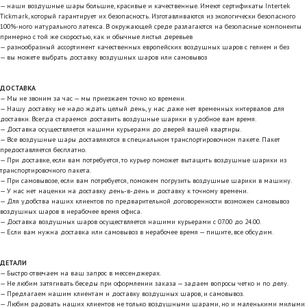
— наши воздушные шары большие, красивые и качественные. Имеют сертификаты Intertek
Tickmark, который гарантирует их безопасность. Изготавливаются из экологически безопасного
100%-ного натурального латекса. В окружающей среде разлагаются на безопасные компоненты
примерно с той же скоростью, как и обычные листья деревьев
— разнообразный ассортимент качественных европейских воздушных шаров с гелием и без
— вы можете выбрать доставку воздушных шаров или самовывоз
ДОСТАВКА
— Мы не звоним за час — мы приезжаем точно ко времени.
— Нашу доставку не надо ждать целый день, у нас даже нет временных интервалов для
доставки. Всегда стараемся доставить воздушные шарики в удобное вам время.
— Доставка осуществляется нашими курьерами до дверей вашей квартиры.
— Все воздушные шары доставляются в специальном транспортировочном пакете. Пакет
предоставляется бесплатно.
— При доставке, если вам потребуется, то курьер поможет вытащить воздушные шарики из
транспортировочного пакета.
— При самовывозе, если вам потребуется, поможем погрузить воздушные шарики в машину.
— У нас нет наценки на доставку день-в-день и доставку к точному времени.
— Для удобства наших клиентов по предварительной договоренности возможен самовывоз
воздушных шаров в нерабочее время офиса.
— Доставка воздушных шаров осуществляется нашими курьерами с 07.00 до 24.00.
— Если вам нужна доставка или самовывоз в нерабочее время — пишите, все обсудим.
ДЕТАЛИ
— Быстро отвечаем на ваш запрос в мессенджерах.
— Не любим затягивать беседы при оформлении заказа — задаем вопросы четко и по делу.
— Предлагаем нашим клиентам и доставку воздушных шаров, и самовывоз.
— Любим радовать наших клиентов не только воздушными шарами, но и маленькими милыми