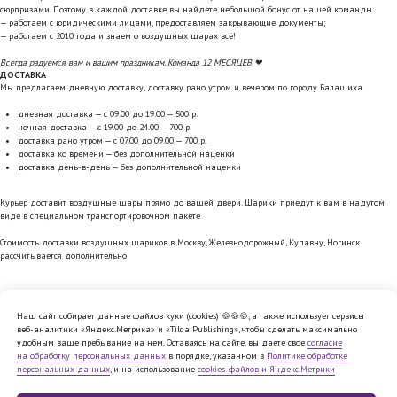
сюрпризами. Поэтому в каждой доставке вы найдете небольшой бонус от нашей команды.
— работаем с юридическими лицами, предоставляем закрывающие документы;
— работаем с 2010 года и знаем о воздушных шарах всё!
Всегда радуемся вам и вашим праздникам. Команда 12 МЕСЯЦЕВ ❤
ДОСТАВКА
Мы предлагаем дневную доставку, доставку рано утром и вечером по городу Балашиха
дневная доставка — с 09.00 до 19.00 — 500 р.
ночная доставка — с 19.00 до 24.00 — 700 р.
доставка рано утром — с 07.00 до 09.00 — 700 р.
доставка ко времени — без дополнительной наценки
доставка день-в-день — без дополнительной наценки
Курьер доставит воздушные шары прямо до вашей двери. Шарики приедут к вам в надутом
виде в специальном транспортировочном пакете
Стоимость доставки воздушных шариков в Москву, Железнодорожный, Купавну, Ногинск
рассчитывается дополнительно
Наш сайт собирает данные файлов куки (cookies) 🍪🍪🍪, а также использует сервисы
веб-аналитики «Яндекс.Метрика» и «Tilda Publishing», чтобы сделать максимально
Политика обработки персональных
удобным ваше пребывание на нем. Оставаясь на сайте, вы даете свое
согласие
данных
на обработку персональных данных
в порядке, указанном в
Политике обработке
Согласие на обработку персональных
персональных данных
, и на использование
cookies-файлов и Яндекс.Метрики
данных
Cookie
Публичная