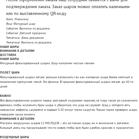
подтверждения заказа. Заказ шаров можно оплатить наличными
или по выставленному QR-коду
Кому: Мальчику
Вид: Фигурный шар
Событие: Выписка из роддома
Событие: Детский праздник
Тематика: День рождения
Тематика: Выписка из роддома
НАШИ ШАРЫ
ВНИМАНИЕ К ДЕТАЛЯМ
ДОСТАВКА
НАШИ ШАРЫ
Фигурный фольгированный шарик. Шар наполнен чистым гелием.
ПОЛЕТ ШАРА
Фольгированный шарик летает дольше латексного, так как материал шара более плотный и
медленнее пропускает гелий. Это физика. В среднем фольгированный шарик летает до 10-ти
дней
ВАЖНО
Все фольгированные шарики перед доставкой надуваем заранее, за пару часов до указанного
времени, чтобы исключить брак шара и убедиться, что шар не сдувает. Шар, у которого есть
заводские дефекты, сдувается в первые 5-10 минут после надутия. Только после проверки шара,
передаем заказ клиенту
ВНИМАНИЕ К ДЕТАЛЯМ
Магазин воздушных шаров 12 МЕСЯЦЕВ — это не только шары, но и внимание к деталям.
Каждый день мы придумываем что-то новое, чтобы вам было удобно, красиво и празднично
ВОЗДУШНЫЕ ШАРЫ