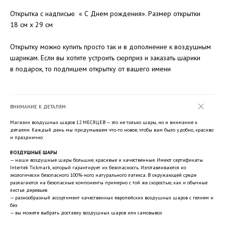
Открытка с надписью « С Днем рождения». Размер открытки
18 см x 29 см
Открытку можно купить просто так и в дополнение к воздушным
шарикам. Если вы хотите устроить сюрприз и заказать шарики
в подарок, то подпишем открытку от вашего имени
ВНИМАНИЕ К ДЕТАЛЯМ
Магазин воздушных шаров 12 МЕСЯЦЕВ — это не только шары, но и внимание к
деталям. Каждый день мы придумываем что-то новое, чтобы вам было удобно, красиво
и празднично
ВОЗДУШНЫЕ ШАРЫ
— наши воздушные шары большие, красивые и качественные. Имеют сертификаты
Intertek Tickmark, который гарантирует их безопасность. Изготавливаются из
экологически безопасного 100%-ного натурального латекса. В окружающей среде
разлагаются на безопасные компоненты примерно с той же скоростью, как и обычные
листья деревьев
— разнообразный ассортимент качественных европейских воздушных шаров с гелием и
без
— вы можете выбрать доставку воздушных шаров или самовывоз