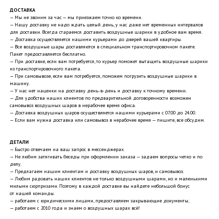
ДОСТАВКА
— Мы не звоним за час — мы приезжаем точно ко времени.
— Нашу доставку не надо ждать целый день, у нас даже нет временных интервалов
для доставки. Всегда стараемся доставить воздушные шарики в удобное вам время.
— Доставка осуществляется нашими курьерами до дверей вашей квартиры.
— Все воздушные шары доставляются в специальном транспортировочном пакете.
Пакет предоставляется бесплатно.
— При доставке, если вам потребуется, то курьер поможет вытащить воздушные шарики
из транспортировочного пакета.
— При самовывозе, если вам потребуется, поможем погрузить воздушные шарики в
машину.
— У нас нет наценки на доставку день-в-день и доставку к точному времени.
— Для удобства наших клиентов по предварительной договоренности возможен
самовывоз воздушных шаров в нерабочее время офиса.
— Доставка воздушных шаров осуществляется нашими курьерами с 07.00 до 24.00.
— Если вам нужна доставка или самовывоз в нерабочее время — пишите, все обсудим.
ДЕТАЛИ
— Быстро отвечаем на ваш запрос в мессенджерах.
— Не любим затягивать беседы при оформлении заказа — задаем вопросы четко и по
делу.
— Предлагаем нашим клиентам и доставку воздушных шаров, и самовывоз.
— Любим радовать наших клиентов не только воздушными шарами, но и маленькими
милыми сюрпризами. Поэтому в каждой доставке вы найдете небольшой бонус
от нашей команды.
— работаем с юридическими лицами, предоставляем закрывающие документы;
— работаем с 2010 года и знаем о воздушных шарах всё!