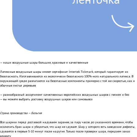
— наши воздушные шары большие, красивые и качественные
Латексные воздушные шары имеют сертификат Intertek Tickmark, который гарантирует их
безопасность. Изготавливаются из экологически безопасного 100%-ного натурального латекса. В
окружающей среде разлагаются на безопасные компоненты примерно с той же скоростью, как и
обычные листья деревьев
— разнообразный ассортимент качественных европейских воздушных шаров с гелием и без
— вы можете выбрать доставку воздушных шаров или самовывоз
Страна производства — Бельгия
Все шарики перед доставкой надуваем заранее, за пару часов до указанного времени, чтобы
исключить брак шара и убедиться, что шар не сдувает. Шар, у которого есть заводские дефекты,
сдувается в первые 5-10 минут после надутия. Только после проверки шара, передаем заказ
клиенту