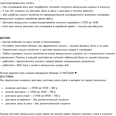
транспортировочного пакета.
— При самовывозе, если вам потребуется, поможем погрузить воздушные шарики в машину.
— У нас нет наценки на доставку день-в-день и доставку к точному времени.
— Для удобства наших клиентов по предварительной договоренности возможен самовывоз
воздушных шаров в нерабочее время офиса.
— Доставка воздушных шаров осуществляется нашими курьерами с 07.00 до 24.00.
— Если вам нужна доставка или самовывоз в нерабочее время — пишите, все обсудим.
ДЕТАЛИ
— Быстро отвечаем на ваш запрос в мессенджерах.
— Не любим затягивать беседы при оформлении заказа — задаем вопросы четко и по делу.
— Предлагаем нашим клиентам и доставку воздушных шаров, и самовывоз.
— Любим радовать наших клиентов не только воздушными шарами, но и маленькими милыми
сюрпризами. Поэтому в каждой доставке вы найдете небольшой бонус от нашей команды.
— работаем с юридическими лицами, предоставляем закрывающие документы;
— работаем с 2010 года и знаем о воздушных шарах всё!
Всегда радуемся вам и вашим праздникам. Команда 12 МЕСЯЦЕВ ❤
ДОСТАВКА
Мы предлагаем дневную доставку, доставку рано утром и вечером по городу Балашиха
дневная доставка — с 09.00 до 19.00 — 500 р.
ночная доставка — с 19.00 до 24.00 — 700 р.
доставка рано утром — с 07.00 до 09.00 — 700 р.
доставка ко времени — без дополнительной наценки
доставка день-в-день — без дополнительной наценки
Курьер доставит воздушные шары прямо до вашей двери. Шарики приедут к вам в надутом