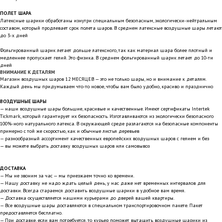
ПОЛЕТ ШАРА
Латексные шарики обработаны изнутри специальным безопасным, экологически-нейтральным
составом, который продлевает срок полета шаров. В среднем латексные воздушные шары летают
до 3-х дней
Фольгированный шарик летает дольше латексного, так как материал шара более плотный и
медленнее пропускает гелий. Это физика. В среднем фольгированный шарик летает до 10-ти
дней
ВНИМАНИЕ К ДЕТАЛЯМ
Магазин воздушных шаров 12 МЕСЯЦЕВ — это не только шары, но и внимание к деталям.
Каждый день мы придумываем что-то новое, чтобы вам было удобно, красиво и празднично
ВОЗДУШНЫЕ ШАРЫ
— наши воздушные шары большие, красивые и качественные. Имеют сертификаты Intertek
Tickmark, который гарантирует их безопасность. Изготавливаются из экологически безопасного
100%-ного натурального латекса. В окружающей среде разлагаются на безопасные компоненты
примерно с той же скоростью, как и обычные листья деревьев
— разнообразный ассортимент качественных европейских воздушных шаров с гелием и без
— вы можете выбрать доставку воздушных шаров или самовывоз
ДОСТАВКА
— Мы не звоним за час — мы приезжаем точно ко времени.
— Нашу доставку не надо ждать целый день, у нас даже нет временных интервалов для
доставки. Всегда стараемся доставить воздушные шарики в удобное вам время.
— Доставка осуществляется нашими курьерами до дверей вашей квартиры.
— Все воздушные шары доставляются в специальном транспортировочном пакете. Пакет
предоставляется бесплатно.
— При доставке, если вам потребуется, то курьер поможет вытащить воздушные шарики из