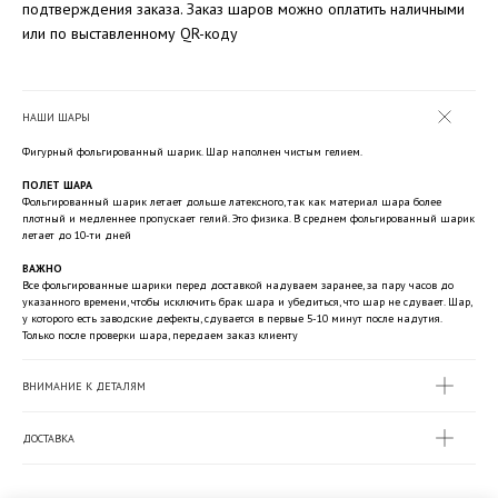
подтверждения заказа. Заказ шаров можно оплатить наличными
или по выставленному QR-коду
НАШИ ШАРЫ
Фигурный фольгированный шарик. Шар наполнен чистым гелием.
ПОЛЕТ ШАРА
Фольгированный шарик летает дольше латексного, так как материал шара более
плотный и медленнее пропускает гелий. Это физика. В среднем фольгированный шарик
летает до 10-ти дней
ВАЖНО
Все фольгированные шарики перед доставкой надуваем заранее, за пару часов до
указанного времени, чтобы исключить брак шара и убедиться, что шар не сдувает. Шар,
у которого есть заводские дефекты, сдувается в первые 5-10 минут после надутия.
Только после проверки шара, передаем заказ клиенту
ВНИМАНИЕ К ДЕТАЛЯМ
ДОСТАВКА