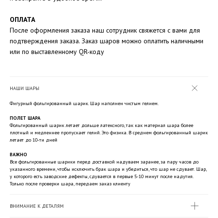
ОПЛАТА
После оформления заказа наш сотрудник свяжется с вами для
подтверждения заказа. Заказ шаров можно оплатить наличными
или по выставленному QR-коду
НАШИ ШАРЫ
Фигурный фольгированный шарик. Шар наполнен чистым гелием.
ПОЛЕТ ШАРА
Фольгированный шарик летает дольше латексного, так как материал шара более
плотный и медленнее пропускает гелий. Это физика. В среднем фольгированный шарик
летает до 10-ти дней
ВАЖНО
Все фольгированные шарики перед доставкой надуваем заранее, за пару часов до
указанного времени, чтобы исключить брак шара и убедиться, что шар не сдувает. Шар,
у которого есть заводские дефекты, сдувается в первые 5-10 минут после надутия.
Только после проверки шара, передаем заказ клиенту
ВНИМАНИЕ К ДЕТАЛЯМ