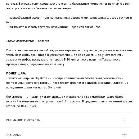
латекса. В окружающей среде разлагаются на безопасные компоненты примерно с той
же скоростью, как и обычные листья деревьев
— разнообразный ассортимент качественных европейских воздушных шаров с гелием и
без
— вы можете выбрать доставку воздушных шаров или самовывоз
Страна производства — Бельгия
Все шарики перед доставкой надуваем заранее, за пару часов до указанного времени,
чтобы исключить брак шара и убедиться, что шар не сдувает. Шар, у которого есть
заводские дефекты, сдувается в первые 5-10 минут после надутия. Только после
проверки шара, передаем заказ клиенту
ПОЛЕТ ШАРА
Латексные шарики обработаны изнутри специальным безопасным, экологически-
нейтральным составом, который продлевает срок полета шаров. В среднем латексные
воздушные шары летают до 3-х дней
Фольгированный шарик летает дольше латексного, так как материал шара более
плотный и медленнее пропускает гелий. Это физика. В среднем фольгированный шарик
летает до 10-ти дней
ВНИМАНИЕ К ДЕТАЛЯМ
ДОСТАВКА