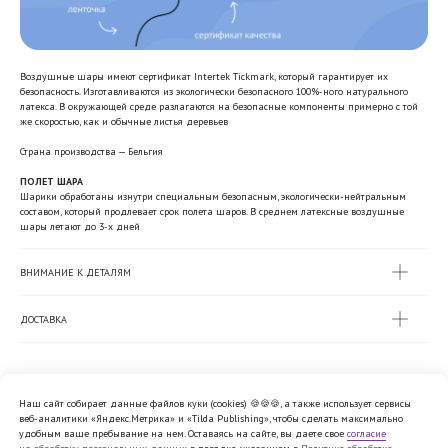
Воздушные шары имеют сертификат Intertek Tickmark, который гарантирует их
безопасность. Изготавливаются из экологически безопасного 100%-ного натурального
латекса. В окружающей среде разлагаются на безопасные компоненты примерно с той
же скоростью, как и обычные листья деревьев
Страна производства — Бельгия
ПОЛЕТ ШАРА
Шарики обработаны изнутри специальным безопасным, экологически-нейтральным
составом, который продлевает срок полета шаров. В среднем латексные воздушные
шары летают до 3-х дней
ВНИМАНИЕ К ДЕТАЛЯМ
ДОСТАВКА
Наш сайт собирает данные файлов куки (cookies) 🍪🍪🍪, а также использует сервисы
веб-аналитики «Яндекс.Метрика» и «Tilda Publishing», чтобы сделать максимально
Политика обработки персональных
удобным ваше пребывание на нем. Оставаясь на сайте, вы даете свое
согласие
данных